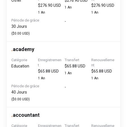
Other
$276.90 USD
$276.90 USD
$276.90 USD
1 An
1 An
1 An
Période de grâce
-
30 Jours
($0.00 USD)
.
academy
Catégorie
Enregistremen
Transfert
Renouvelleme
t
nt
Education
$65.88 USD
$65.88 USD
$65.88 USD
1 An
1 An
1 An
Période de grâce
-
40 Jours
($0.00 USD)
.
accountant
Catégorie
Enregistremen
Transfert
Renouvelleme