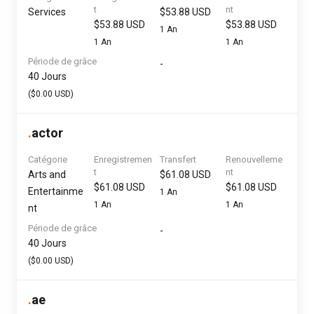
t
nt
Services
$53.88 USD
$53.88 USD
$53.88 USD
1 An
1 An
1 An
Période de grâce
-
40 Jours
($0.00 USD)
.
actor
Catégorie
Enregistremen
Transfert
Renouvelleme
t
nt
Arts and
$61.08 USD
$61.08 USD
$61.08 USD
Entertainme
1 An
1 An
1 An
nt
Période de grâce
-
40 Jours
($0.00 USD)
.
ae