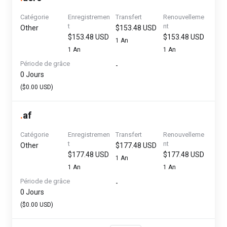
Catégorie
Enregistremen
Transfert
Renouvelleme
t
nt
Other
$153.48 USD
$153.48 USD
$153.48 USD
1 An
1 An
1 An
Période de grâce
-
0 Jours
($0.00 USD)
.
af
Catégorie
Enregistremen
Transfert
Renouvelleme
t
nt
Other
$177.48 USD
$177.48 USD
$177.48 USD
1 An
1 An
1 An
Période de grâce
-
0 Jours
($0.00 USD)