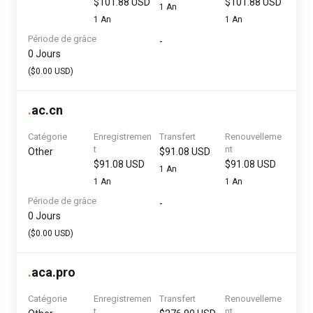
$101.88 USD
$101.88 USD
1 An
1 An
1 An
Période de grâce
-
0 Jours
($0.00 USD)
.
ac.cn
Catégorie
Enregistremen
Transfert
Renouvelleme
t
nt
Other
$91.08 USD
$91.08 USD
$91.08 USD
1 An
1 An
1 An
Période de grâce
-
0 Jours
($0.00 USD)
.
aca.pro
Catégorie
Enregistremen
Transfert
Renouvelleme
t
nt