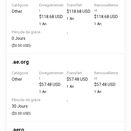
Catégorie
Enregistremen
Transfert
Renouvelleme
t
nt
Other
$118.68 USD
$118.68 USD
$118.68 USD
1 An
1 An
1 An
Période de grâce
-
0 Jours
($0.00 USD)
.
ae.org
Catégorie
Enregistremen
Transfert
Renouvelleme
t
nt
Other
$57.48 USD
$57.48 USD
$57.48 USD
1 An
1 An
1 An
Période de grâce
-
30 Jours
($0.00 USD)
.
aero